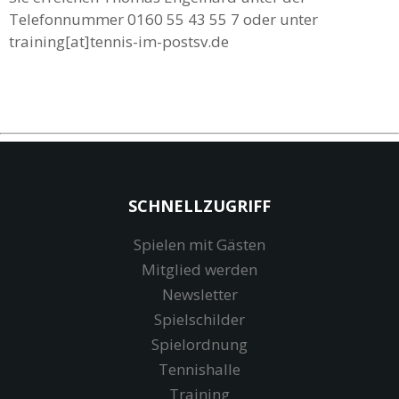
Telefonnummer 0160 55 43 55 7 oder unter
training[at]tennis-im-postsv.de
SCHNELLZUGRIFF
Spielen mit Gästen
Mitglied werden
Newsletter
Spielschilder
Spielordnung
Tennishalle
Training