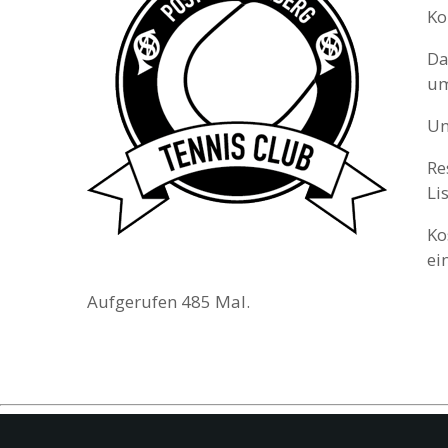
Ko
Da
um
Un
Re
Li
Ko
ei
Aufgerufen 485 Mal.