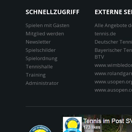
SCHNELLZUGRIFF
EXTERNE SE
Spielen mit Gästen
Alle Angebote d
Mitglied werden
tennis.de
Newsletter
Deutscher Tenn
Spielschilder
Bayerischer Te
BTV
Spielordnung
www.wimbledon
Tennishalle
www.rolandgar
Training
www.usopen.or
Administrator
www.ausopen.