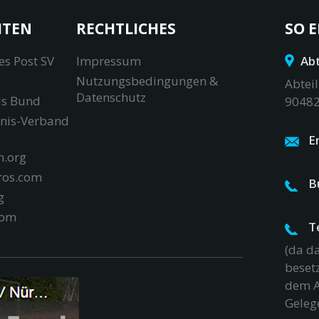
ITEN
RECHTLICHES
SO E
es Post SV
Impressum
Abt
Nutzungsbedingungen &
Abteil
Datenschutz
is Bund
90482
nnis-Verband
E
.org
ros.com
B
g
com
T
(da d
besetz
dem A
Geleg